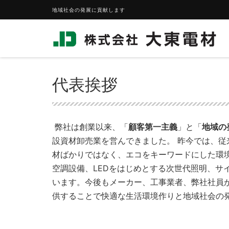
地域社会の発展に貢献します
HOME
会社概要
代表挨拶
代表挨拶
弊社は
創業以来、「
顧客第一主義
」と「
地域の
設資材卸売業を営んできました。 昨今では、
材ばかりではなく、エコをキーワードにした環
空調設備、LEDをはじめとする次世代照明、サ
います。今後もメーカー、工事業者、弊社社員
供することで快適な生活環境作りと地域社会の